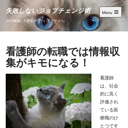
Skip
失敗しないジョブチェンジ術
to
Menu
content
Open
今の職場に不満を持っているアナタへ
main
menu
看護師の転職では情報収
集がキモになる！
看護師
は、社会
的に高く
評価され
ている医
療職のひ
とつです