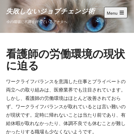
Skip
失敗しないジョブチェンジ術
to
Menu
content
Open
今の職場に不満を持っているアナタへ
main
menu
看護師の労働環境の現状
に迫る
ワークライフバランスを意識した仕事とプライベートの
両立への取り組みは、医療業界でも注目されています。
しかし、看護師の労働環境はほとんど改善されておら
ず、ワークライフバランスが取れているとは言い難いの
が現状です。定時に帰れないことは当たり前であり、有
給休暇が取れなかったり、体調不良でも休むことが難し
かったりする職場も少なくないようです。