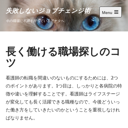
Skip
失敗しないジョブチェンジ術
to
Menu
content
Open
今の職場に不満を持っているアナタへ
main
menu
長く働ける職場探しのコ
ツ
看護師の転職を間違いのないものにするためには、2つ
のポイントがあります。1つ目は、しっかりと各病院の特
徴や違いを理解することです。看護師はライフステージ
が変化しても長く活躍できる職種なので、今後どういっ
た働き方をしていきたいのかということを重視しなけれ
ばなりません。